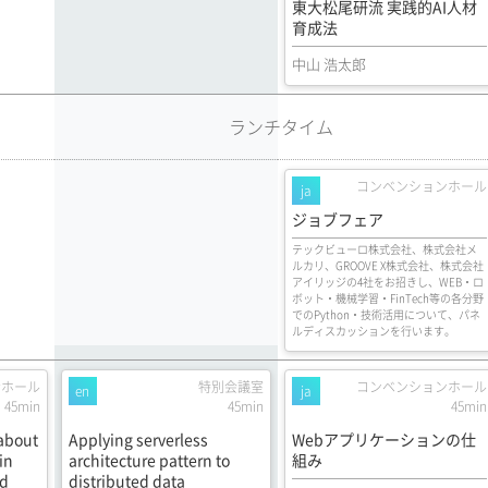
東大松尾研流 実践的AI人材
育成法
中山 浩太郎
ランチタイム
コンベンションホール
ja
ジョブフェア
テックビューロ株式会社、株式会社メ
ルカリ、GROOVE X株式会社、株式会社
アイリッジの4社をお招きし、WEB・ロ
ボット・機械学習・FinTech等の各分野
でのPython・技術活用について、パネ
ルディスカッションを行います。
示ホール
特別会議室
コンベンションホール
en
ja
45min
45min
45min
about
Applying serverless
Webアプリケーションの仕
in
architecture pattern to
組み
nd
distributed data