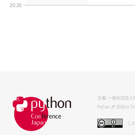
20:30
主催: 一般社団法人Py
PyCon JP 2018 in Tok
この