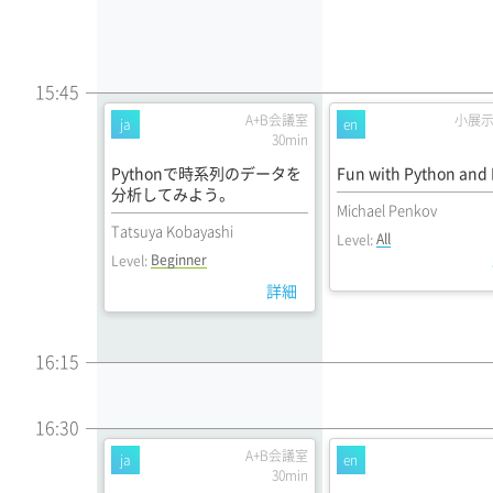
15:45
A+B会議室
小展
ja
en
30min
Pythonで時系列のデータを
Fun with Python and 
分析してみよう。
Michael Penkov
Tatsuya Kobayashi
All
Level:
Beginner
Level:
詳細
16:15
16:30
A+B会議室
ja
en
30min