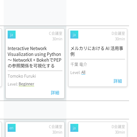
C会議室
D会議室
ja
ja
30min
30min
Interactive Network
メルカリにおける AI 活用事
Visualization using Python
例
〜 NetworkX + BokehでPEP
千葉 竜介
の参照関係を可視化する
All
Level:
Tomoko Furuki
詳細
Beginner
Level:
詳細
C会議室
D会議室
en
ja
30min
30min