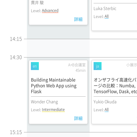
貫井 駿
Luka Sterbic
Advanced
Level:
All
Level:
詳細
14:15
14:30
A+B会議室
小展
en
ja
45min
Building Maintainable
オンザフライ高速化パ
Python Web App using
ージの比較：Numba,
Flask
TensorFlow, Dask, et
Wonder Chang
Yukio Okuda
Intermediate
All
Level:
Level:
詳細
15:15