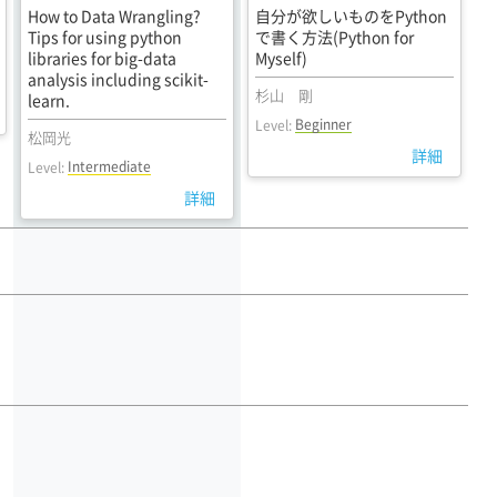
How to Data Wrangling?
自分が欲しいものをPython
Tips for using python
で書く方法(Python for
libraries for big-data
Myself)
analysis including scikit-
杉山 剛
learn.
Beginner
Level:
松岡光
詳細
Intermediate
Level:
詳細