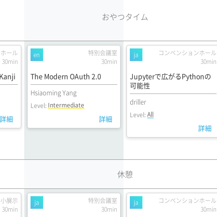
おやつタイム
示ホール
特別会議室
コンベンションホール
en
ja
30min
30min
30min
Kanji
The Modern OAuth 2.0
Jupyterで広がるPythonの
可能性
Hsiaoming Yang
driller
Intermediate
Level:
All
Level:
詳細
詳細
詳細
休憩
小展示
特別会議室
コンベンションホール
ja
ja
30min
30min
30min