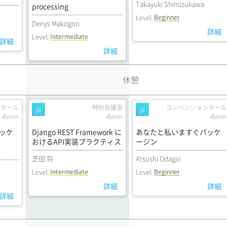
Takayuki Shimizukawa
processing
Beginner
Level:
Denys Makogon
詳細
Intermediate
Level:
詳細
詳細
休憩
示ホール
特別会議室
コンベンションホール
ja
ja
45min
45min
45min
ッケ
Django REST Framework に
あなたと私いますぐパッケ
おけるAPI実装プラクティス
ージン
c
芝田 将
Atsushi Odagiri
Intermediate
Beginner
Level:
Level:
詳細
詳細
詳細