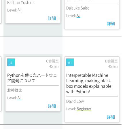
Kashun Yoshida
Daisuke Saito
All
Level:
All
Level:
詳細
詳細
C会議室
D会議室
ja
en
45min
45min
Pythonを使ったハードウェ
Interpretable Machine
ア開発について
Learning, making black
box models explainable
北神雄太
with Python!
All
Level:
David Low
詳細
Beginner
Level:
詳細