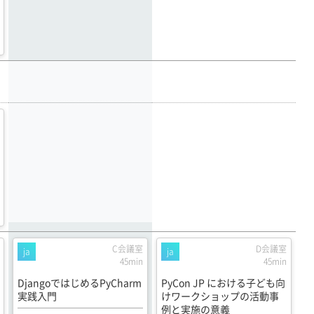
C会議室
D会議室
ja
ja
45min
45min
DjangoではじめるPyCharm
PyCon JP における子ども向
実践入門
けワークショップの活動事
例と実施の意義