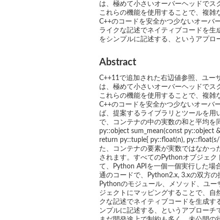
は、極めて小さいオーバーヘッドでス
これらの機能を使用することで、複雑なPy
C++のコードを安全かつ少ないオーバー
ライクな記述でネイティブコードを生成する
をシンプルに記述する、というアプロ
Abstract
C++11で追加された右辺値参照、ユ
は、極めて小さいオーバーヘッドでス
これらの機能を使用することで、複雑なPy
C++のコードを安全かつ少ないオーバ
ば、提案するライブラリとツールを用
で、コンテナの中の実数の和と平均を同
py::object sum_mean(const py::object &a)
return py::tuple{ py::float(n),
た、コンテナの要素が実数ではなかった
されます。すべてのPythonオブジ
て、Python APIを一個一個実行
通のコードで、Python2.x, 3.
Pythonのモジュール、メソッド、ユ
ジェクトにマッピングすることで、自然
クな記述でネイティブコードを生成するCy
ンプルに記述する、というアプローチ
まだ開発途上で制約も多く、未公開の