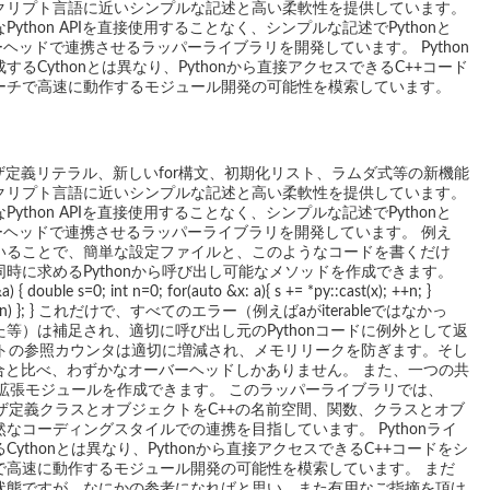
クリプト言語に近いシンプルな記述と高い柔軟性を提供しています。
thon APIを直接使用することなく、シンプルな記述でPythonと
ヘッドで連携させるラッパーライブラリを開発しています。 Python
Cythonとは異なり、Pythonから直接アクセスできるC++コード
ーチで高速に動作するモジュール開発の可能性を模索しています。
ーザ定義リテラル、新しいfor構文、初期化リスト、ラムダ式等の新機能
クリプト言語に近いシンプルな記述と高い柔軟性を提供しています。
thon APIを直接使用することなく、シンプルな記述でPythonと
ーヘッドで連携させるラッパーライブラリを開発しています。 例え
いることで、簡単な設定ファイルと、このようなコードを書くだけ
時に求めるPythonから呼び出し可能なメソッドを作成できます。
 { double s=0; int n=0; for(auto &x: a){ s += *py::cast
(x); ++n; }
 py::float(s/n) }; } これだけで、すべてのエラー（例えばaがiterableではなかっ
等）は補足され、適切に呼び出し元のPythonコードに例外として返
ェクトの参照カウンタは適切に増減され、メモリリークを防ぎます。そし
した場合と比べ、わずかなオーバーヘッドしかありません。 また、一つの共
xの双方の拡張モジュールを作成できます。 このラッパーライブラリでは、
ーザ定義クラスとオブジェクトをC++の名前空間、関数、クラスとオブ
なコーディングスタイルでの連携を目指しています。 Pythonライ
thonとは異なり、Pythonから直接アクセスできるC++コードをシ
で高速に動作するモジュール開発の可能性を模索しています。 まだ
状態ですが、なにかの参考になればと思い、また有用なご指摘を頂け