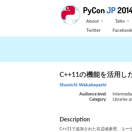
About
Talks
Twitter
Faceboo
C++11の機能を活用し
Shunichi Wakabayashi
Audience level:
Intermedia
Category:
Librarie
Description
C++11で追加された右辺値参照、ユ