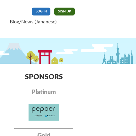
LOG IN
SIGN UP
Blog/News (Japanese)
SPONSORS
Platinum
Gold