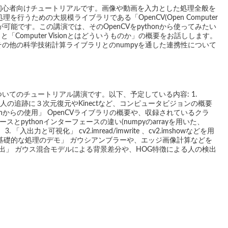
ースの初心者向けチュートリアルです。画像や動画を入力とした処理全般を
行うための大規模ライブラリである「OpenCV(Open Computer
ることが可能です。この講演では、そのOpenCVをpythonから使ってみたい
「Computer Visionとはどういうものか」の概要をお話しします。
や、その他の科学技術計算ライブラリとのnumpyを通した連携性について
スについてのチュートリアル講演です。以下、予定している内容: 1.
の認識や、人の追跡に３次元復元やKinectなど、コンピュータビジョンの概要
thonからの使用」 OpenCVライブラリの概要や、収録されているクラ
スとpythonインターフェースの違い(numpyのarrayを用いた、
「入出力と可視化」 cv2.imread/imwrite 、cv2.imshowなどを用
の基礎的な処理のデモ」 ガウシアンブラーや、エッジ画像計算などを
検出」 ガウス混合モデルによる背景差分や、HOG特徴による人の検出