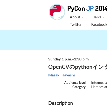
About
Talks
Twitter
Faceboo
Sunday 1 p.m.–1:30 p.m.
OpenCVのpythonイン
Masaki Hayashi
Audience level:
Intermedia
Category:
Librarie
Description