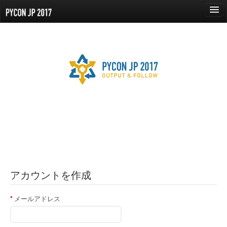
language
About
Events
Proposals
Speaker
Sponsors
Participants
アカウントを作成
Venue
メールアドレス
Reports