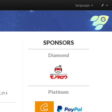
language
SPONSORS
Diamond
Platinum
このト