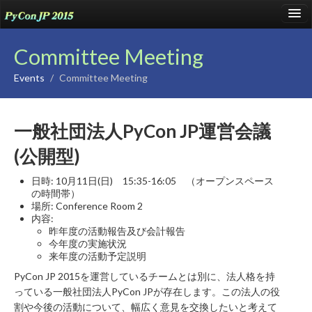
language
Committee Meeting
Events
/
Committee Meeting
About
一般社団法人PyCon JP運営会議
Talks
(公開型)
Events
Sponsors
日時: 10月11日(日) 15:35-16:05 （オープンスペース
の時間帯）
Participants
場所: Conference Room 2
内容:
昨年度の活動報告及び会計報告
Venue
今年度の実施状況
来年度の活動予定説明
Blog
PyCon JP 2015を運営しているチームとは別に、法人格を持
Reports
っている一般社団法人PyCon JPが存在します。この法人の役
割や今後の活動について、幅広く意見を交換したいと考えて