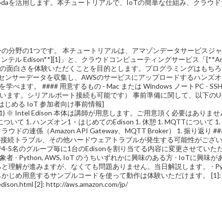
on Lambdaを活用します。本チュートリアルで、IoTの簡単な仕組み、クラウ
も熱いテクノロジーの分野の1つです。 本チュートリアルは、アマゾンデータサービスジ
 Edison**][1]」と、クラウドコンピューティングサービス「[**Am
加者の方にIoTの面白さを体験いただくことを目的とします。プログラミングはもち
からセンサーデータを収集し、AWSのサービスにアップロードするハンズ
 #### 用意するもの - Mac または Windows ノートPC - SS
接続を行います。シリアルポート接続も可能です） 事前準備に関して、以下のU
WSではじめる IoT 参加者向け事前情報]
c1829c74114ee1) ※ Intel Edison 本体は講師が用意します。ご用意頂く必要はありま
nについて 1. ハンズオン1・はじめてのEdison 1. 休憩 1. MQTTについて 1. 
係（Amazon API Gateway、MQTT Broker） 1. 振り返り ##
間での接続トラブル、その他ハードウェアトラブルが発生する可能性がござ
-5名のグループ毎に1台のEdisonを割り当てる内容に変更させていた
 Python, AWS, IoT のうちいずれかに興味のある方 - IoTに興味が
と理解が進みますが、なくても問題ありません。当日解説します。 - Pyt
じめ用意するサンプルコードを使って動作は体験いただけます。 [1]:
dison.html [2]: http://aws.amazon.com/jp/