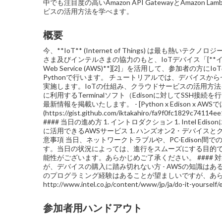
中でも注目度の高いAmazon API GatewayとAmaz
ビスの活用方法を学べます。
概要
今、**IoT** (Internet of Things) は最
さま及びインテルさまの協力のもと、IoTデバイス「[**インテル
Web Service (AWS)**][2]」を活用して、参
Pythonで行います。 チュートリアルでは、デバイス
実施します。IoTの仕組み、クラウドサービスの活用方法を学べます。
に利用するTerminalソフト（Edisonに対してSSH
最新情報を掲載いたします。 - [Python x Edison x A
(https://gist.github.com/iktakahiro/fa9f0f
#### 当日の進め方 1. イントロダクション 1. Intel Ediso
に活用できるAWSサービス 1. ハンズオン2・デバイスとクラウドの連
意事項 当日、ネットワークトラブルや、PC-Edison
す。当日の状況によっては、進行をスムーズにする目的で4
能性がございます。あらかじめご了承ください。 #### 対象者 -
が、デバイスの購入に踏み切れない方 - AWSの知識はある
のプログラミング経験はあることが望ましいですが、あらか
http://www.intel.co.jp/content/www/jp/ja/do-it-yourself/e
参加者用ハンドアウト