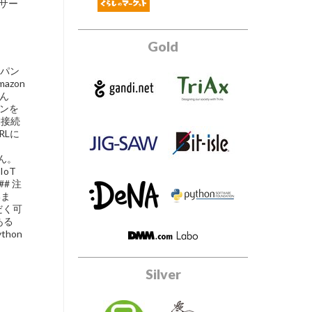
ドサー
Gold
ャパン
azon
ろん
オンを
H接続
RLに
せん。
IoT
## 注
いま
だく可
ある
hon
Silver