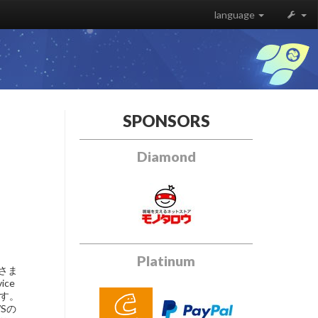
language
SPONSORS
Diamond
Platinum
ンさま
ce
ます。
Sの