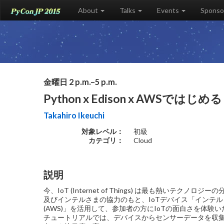
About
Talks
Events
Sponso
金曜日 2 p.m.–5 p.m.
Python x Edison x AWSではじめる 
Takahiro Ikeuchi
対象レベル：
初級
カテゴリ：
Cloud
説明
今、IoT (Internet of Things) は最も熱い
及びインテルさまの協力のもと、IoTデバイス「インテル Edi
(AWS)」を活用して、参加者の方にIoTの面白さを体験
チュートリアルでは、デバイスからセンサーデータを収集