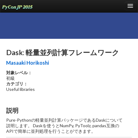
language
About
Dask: 軽量並列計算フレームワーク
Talks
Masaaki Horikoshi
Events
対象レベル：
初級
Sponsors
カテゴリ：
Useful libraries
Participants
Venue
説明
Blog
Pure-Pythonの軽量並列計算パッケージであるDaskについて
説明します。 Daskを使うとNumPy, PyToolz, pandas互換の
Reports
APIで簡単に並列処理を行うことができます。