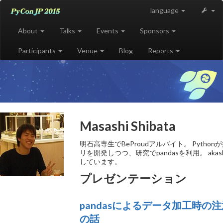
language
About
Talks
Events
Sponsors
Participants
Venue
Blog
Reports
Masashi Shibata
明石高専生でBeProudアルバイト。 Pythonが
リを開発しつつ、研究でpandasを利用。 aka
しています。
プレゼンテーション
pandasによるデータ加工時の
の話