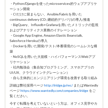
・Python/Djangoを使ったmicroservices的ウェブアプリケ
ーション開発
・CIだけに留まらない、Ansible/Fabricを用いた
continuous delivery (CD; 継続的デリバリ)の導入/推進
・BigQuery、Influxdb+Grafanaを用いたメトリックの監視
およびアナリティクス業務のイテレーション
・Google App Engine, Amazon Elastic Beanstalk,
Salesforce Herokuの導入
・Dockerを用いた開発/テスト/本番環境のシームレスな構
築
・NoSQLを用いた大規模・ハイパフォーマンスWebアプ
リケーション
・社内勉強会（集合知プログラミング、スマホアプリの
UI/UX、クラウドインテグレーション）
・自ら主体的にエンジニアリング環境を改善する取り組み
詳細は弊社採用ページ
http://iridge.jp/rec/
またはWantedly
ページ
https://www.wantedly.com/companies/iridge
をご
覧ください。
今すぐ転職を考えていないという方は、オフィス見学やカ