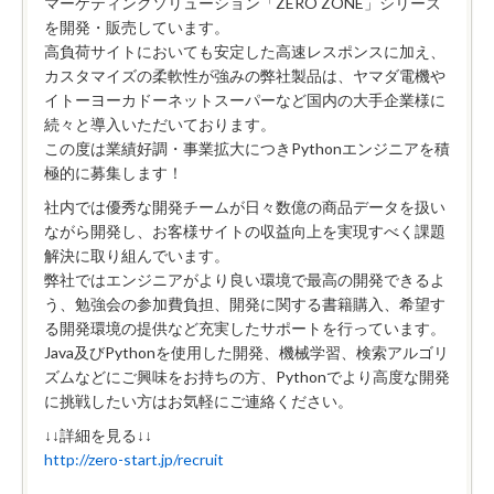
マーケティングソリューション「ZERO ZONE」シリーズ
を開発・販売しています。
高負荷サイトにおいても安定した高速レスポンスに加え、
カスタマイズの柔軟性が強みの弊社製品は、ヤマダ電機や
イトーヨーカドーネットスーパーなど国内の大手企業様に
続々と導入いただいております。
この度は業績好調・事業拡大につきPythonエンジニアを積
極的に募集します！
社内では優秀な開発チームが日々数億の商品データを扱い
ながら開発し、お客様サイトの収益向上を実現すべく課題
解決に取り組んでいます。
弊社ではエンジニアがより良い環境で最高の開発できるよ
う、勉強会の参加費負担、開発に関する書籍購入、希望す
る開発環境の提供など充実したサポートを行っています。
Java及びPythonを使用した開発、機械学習、検索アルゴリ
ズムなどにご興味をお持ちの方、Pythonでより高度な開発
に挑戦したい方はお気軽にご連絡ください。
↓↓詳細を見る↓↓
http://zero-start.jp/recruit