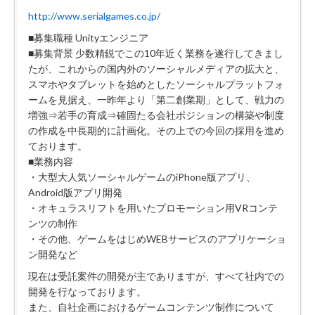
http://www.serialgames.co.jp/
■募集職種 Unityエンジニア
■募集背景 少数精鋭でこの10年近く業務を遂行してきまし
たが、これからの国内外のソーシャルメディアの拡大と、
スマホやタブレットを始めとしたソーシャルプラットフォ
ームを見据え、一昨年より「第二創業期」として、戦力の
増強⇒若手の育成⇒確固たる会社ポジションの構築や制度
の作成を中長期的に計画化。その上での今回の採用を進め
ております。
■業務内容
・大型大人気ソーシャルゲームのiPhone版アプリ、
Android版アプリ開発
・オキュラスリフトを用いたプロモーション用VRコンテ
ンツの制作
・その他、ゲームをはじめWEBサービスのアプリケーショ
ン開発など
現在は受託案件の開発が主でありますが、すべて社内での
開発を行なっております。
また、自社企画におけるゲームコンテンツ制作について