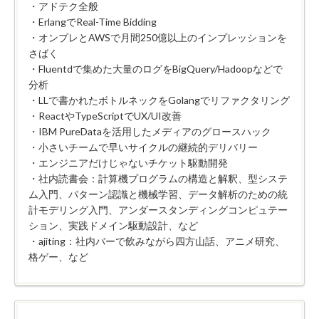
・アドテク全般
・ErlangでReal-Time Bidding
・オンプレとAWSで月間250億以上のインプレッションを
さばく
・Fluentdで集めた大量のログをBigQuery/Hadoopなどで
分析
・LLで書かれたボトルネックをGolangでリファクタリング
・ReactやTypeScriptでUX/UI改善
・IBM PureDataを活用したメディアのグロースハック
・小さいチームで早いサイクルの継続的デリバリー
・エンジニアだけじゃないチケット駆動開発
・社内読書会：計算機プログラムの構造と解釈、型システ
ム入門、パターン認識と機械学習、データ解析のための統
計モデリング入門、アンダースタンディングコンピュテー
ション、実践ドメイン駆動設計、など
・ajiting：社内バーで飲みながら四方山話、アニメ研究、
格ゲー、など