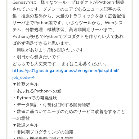
Gunosyでは、様々なツール・プロダクトがPythonで構築
されています。グノシーのコアであるニュース記事の収
集・推薦の基盤から、大量のトラフィックを捌く広告配信
サーバまでPython製です。小さなツールから、Webシス
テム、分散処理、機械学習、高速非同期サーバまで、
Pythonが好きでPythonでプロダクトを作りたい人であれ
ば必ず満足できると思います。
・興味があります/話を聞きたいです
・明日から働きたいです
どちらでも大丈夫です！ まずはご応募ください。
https://js01.jposting.net/gunosy/u/engineer/job.phtml?
job_code=4
▼推奨スキル
・あふれるPythonへの愛
・Pythonでの開発経験
・データ集計・可視化に関する開発経験
・数値に基づいてユーザのためのサービス改善をすること
への意欲
▼歓迎スキル
・非同期プログラミングの知識
・統計・機械学習に関する知識