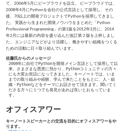
て、2006年5月にビープラウドを設立。 ビープラウドでは、
2008年4月にPythonを会社の公式言語として採用し、その
後、70以上の開発プロジェクトでPythonを採用してきまし
た。 実践から生まれた開発ノウハウをまとめた「Python
Professional Programming」の第1版を2012年3月に、2014
年2月には最新の内容を盛り込んだ改訂第２版を上梓しまし
た。 エンジニアなどがより活躍し、働きやすい組織をつくる
ための活動に日々取り組んでいます。
佐藤氏からのメッセージ
2008年に自社でPythonを開発メイン言語として採用して以
来、さまざまな恩恵に預かり、Pythonコミュニティの方々
にも大変お世話になってきました。キーノートでは、いま
までの取り組みや経験、学んで来たことをもとに、人・組
織・Pythonなどをテーマにお話させて頂きます。聞いてく
ださる方々に１つでも発見があれば良いとおもっていま
す。
オフィスアワー
キーノートスピーカーとの交流を目的にオフィスアワーをや
ります。