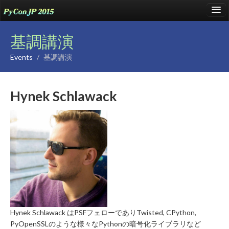
language
基調講演
Events
/
基調講演
About
Hynek Schlawack
Talks
Events
Sponsors
Participants
Venue
Blog
Reports
Hynek Schlawack はPSFフェローでありTwisted, CPython,
PyOpenSSLのような様々なPythonの暗号化ライブラリなど