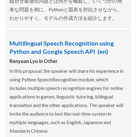
組合せ最適化問題とは何かを概観し、いくつかの簡
単な問題を例に、Pythonと図表を対比させながら、
わかりやすく、モデルの作成方法を紹介します。
Multilingual Speech Recognition using
Python and Google Speech API (en)
Renyuan Lyu in
Other
In this proposal, the speaker will share his experience in
using Python SpeechRecognition module, which
includes multiple speech recognition engines for online
applications in games, linguistic tutoring, bilingual
translation and the other applications. The speaker will
invite the audience to test the real-time system in
multiple languages, such as English, Japanese and
Mandarin Chinese.