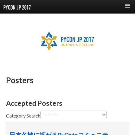
language
About
Events
Proposals
Posters
Speaker
Sponsors
Venue
Accepted Posters
Reports
Category Search
日本各地に拡がるPyDataコミュニテ