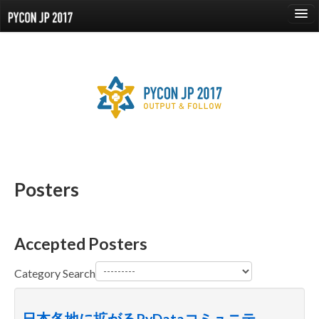
language
About
Events
Proposals
Posters
Speaker
Sponsors
Venue
Accepted Posters
Reports
Category Search
日本各地に拡がるPyDataコミュニテ