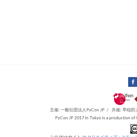
主催: 一般社団法人PyCon JP
/
共催: 早稲
PyCon JP 2017 in Tokyo is a production of
この Webサイト は
クリエイティブ・コモンズ 