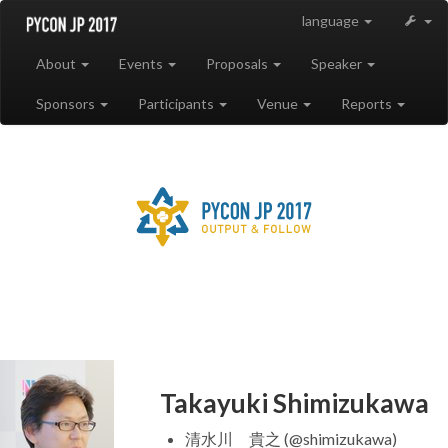
language
About
Events
Proposals
Speaker
Sponsors
Participants
Venue
Reports
Takayuki Shimizukawa
清水川 貴之 (@shimizukawa)