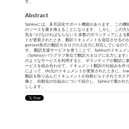
す。
Abstract
Sphinxには、多言語化サポート機能があります。 この
のソースを書き換えることになります。 しかし、この方法に
気をつけなければならない 2. 多数のボランティアによる
トが更新されたとき、翻訳ドキュメントを追従させるのが難しい
gettext形式の翻訳カタログの入出力に対応している
す。 翻訳支援サービスを使うことで、Sphinxのドキュ
（Sphinxがパラグラフ単位で翻訳カタログに出力します）
のようなサービスを利用すると、ボランティアが翻訳に参加しやすくなり
ービスを組み合わせて、ドキュメント翻訳の仕組みを作りまし
によって、(A)元のドキュメントが更新されたときに、trans
翻訳を取り込んだドキュメントが自動ビルドされてホステ
像と、自動化の仕組みについて紹介し、Sphinxで書か
しします。