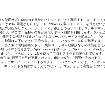
機能を使用せずにSphinxで書かれたドキュメントを翻訳するには、ドキュ
は3つの問題があります。 1. Sphinxの文章フォーマットを壊さない
翻訳の分担がしづらい、ボランティア参加しづらい 3. オリジナルドキュ
 そこで、Sphixnの多言語化サポート機能を利用します。 Sphinx
ので、翻訳支援機能を備えたさまざまなツールやサービスを簡単に利用でき
メント翻訳は以下のように実施出来ます。 1. パラグラフ単位で翻訳できる
 2. 多人数で同時編集できる 3. 翻訳メモリや自動翻訳などの機能を使え
ます。 Sphinx-users.jpチームは、Sphinxとtransifexと
た。 さらに、drone.ioを使ってプロセス全体を自動化しています。
ifexの翻訳元文章が更新されます。(B)transifexで翻訳が行われると
ィングサーバーにデプロイされます。 このセッションでは、プロセス
れたドキュメントを翻訳するうえでのヒント、コツ、そして注意点につい