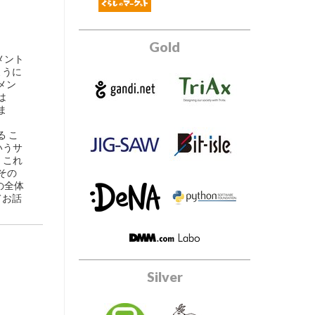
Gold
メント
ように
メン
は
ま
る こ
いうサ
 これ
、その
の全体
てお話
Silver