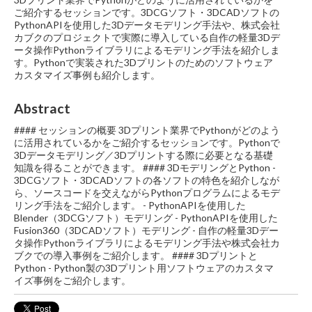
ご紹介するセッションです。3DCGソフト・3DCADソフトの
PythonAPIを使用した3Dデータモデリング手法や、株式会社
カブクのプロジェクトで実際に導入している自作の軽量3Dデ
ータ操作Pythonライブラリによるモデリング手法を紹介しま
す。Pythonで実装された3Dプリントのためのソフトウェア
カスタマイズ事例も紹介します。
Abstract
#### セッションの概要 3Dプリント業界でPythonがどのよう
に活用されているかをご紹介するセッションです。Pythonで
3Dデータモデリング／3Dプリントする際に必要となる基礎
知識を得ることができます。 #### 3DモデリングとPython -
3DCGソフト・3DCADソフトの各ソフトの特色を紹介しなが
ら、ソースコードを交えながらPythonプログラムによるモデ
リング手法をご紹介します。 - PythonAPIを使用した
Blender（3DCGソフト）モデリング - PythonAPIを使用した
Fusion360（3DCADソフト）モデリング - 自作の軽量3Dデー
タ操作Pythonライブラリによるモデリング手法や株式会社カ
ブクでの導入事例をご紹介します。 #### 3Dプリントと
Python - Python製の3Dプリント用ソフトウェアのカスタマ
イズ事例をご紹介します。