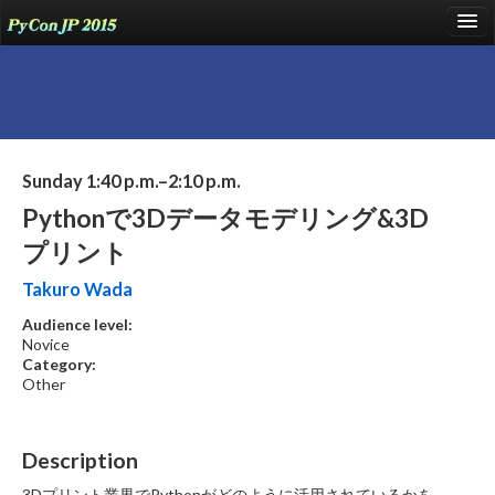
language
About
Sunday 1:40 p.m.–2:10 p.m.
Talks
Pythonで3Dデータモデリング&3D
Events
プリント
Sponsors
Takuro Wada
Audience level:
Participants
Novice
Category:
Venue
Other
Blog
Reports
Description
3Dプリント業界でPythonがどのように活用されているかを