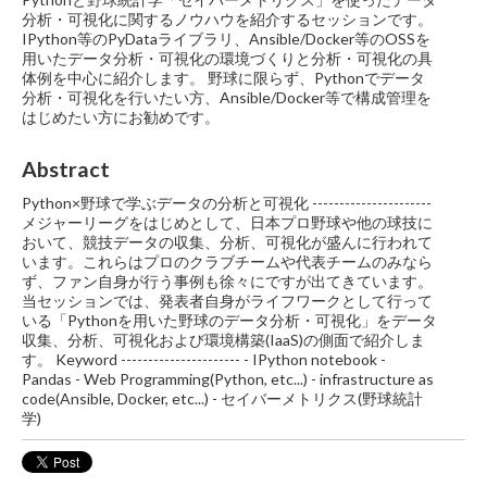
分析・可視化に関するノウハウを紹介するセッションです。
IPython等のPyDataライブラリ、Ansible/Docker等のOSSを
用いたデータ分析・可視化の環境づくりと分析・可視化の具
体例を中心に紹介します。 野球に限らず、Pythonでデータ
分析・可視化を行いたい方、Ansible/Docker等で構成管理を
はじめたい方にお勧めです。
Abstract
Python×野球で学ぶデータの分析と可視化 ----------------------
メジャーリーグをはじめとして、日本プロ野球や他の球技に
おいて、競技データの収集、分析、可視化が盛んに行われて
います。これらはプロのクラブチームや代表チームのみなら
ず、ファン自身が行う事例も徐々にですが出てきています。
当セッションでは、発表者自身がライフワークとして行って
いる「Pythonを用いた野球のデータ分析・可視化」をデータ
収集、分析、可視化および環境構築(IaaS)の側面で紹介しま
す。 Keyword ---------------------- - IPython notebook -
Pandas - Web Programming(Python, etc...) - infrastructure as
code(Ansible, Docker, etc...) - セイバーメトリクス(野球統計
学)