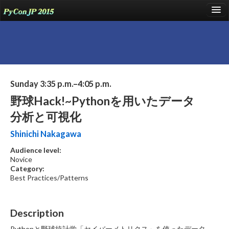
language
About
Sunday 3:35 p.m.–4:05 p.m.
Talks
野球Hack!~Pythonを用いたデータ
Events
分析と可視化
Sponsors
Shinichi Nakagawa
Audience level:
Participants
Novice
Category:
Venue
Best Practices/Patterns
Blog
Reports
Description
Pythonと野球統計学「セイバーメトリクス」を使ったデータ