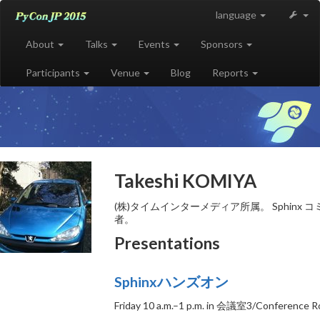
language
About
Talks
Events
Sponsors
Participants
Venue
Blog
Reports
Takeshi KOMIYA
(株)タイムインターメディア所属。 Sphinx コミッ
者。
Presentations
Sphinxハンズオン
Friday 10 a.m.–1 p.m. in 会議室3/Conference 