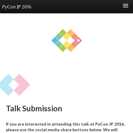
language
About
Events
Speakers
Sponsors
Participants
Venue
Talk Submission
Reports
If you are interested in attending this talk at PyCon JP 2016,
please use the social media share buttons below. We will