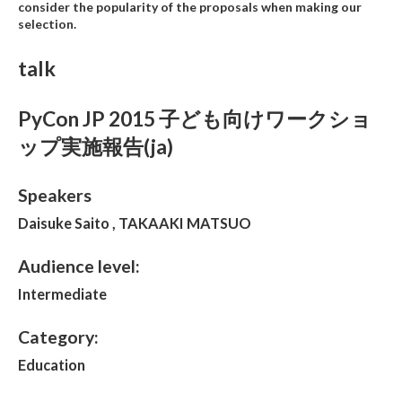
consider the popularity of the proposals when making our
selection.
talk
PyCon JP 2015 子ども向けワークショ
ップ実施報告(ja)
Speakers
Daisuke Saito , TAKAAKI MATSUO
Audience level:
Intermediate
Category:
Education