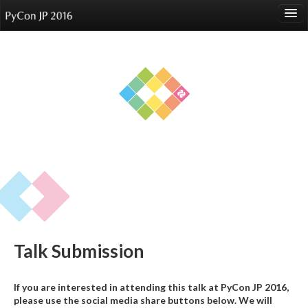
language
About
Events
Speakers
Sponsors
Participants
Venue
Talk Submission
Reports
If you are interested in attending this talk at PyCon JP 2016,
please use the social media share buttons below. We will