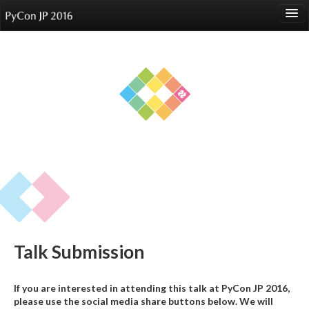
language
About
Events
Speakers
Sponsors
Participants
Venue
Talk Submission
Reports
If you are interested in attending this talk at PyCon JP 2016,
please use the social media share buttons below. We will