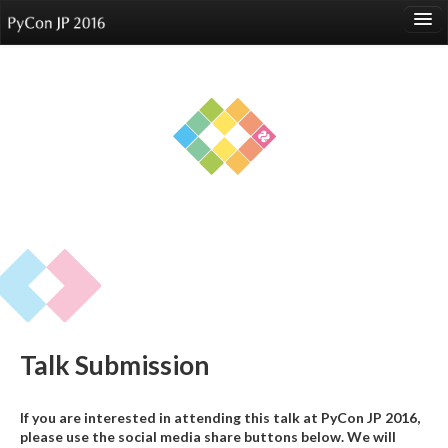
language
About
Events
Speakers
Sponsors
Participants
Venue
Talk Submission
Reports
If you are interested in attending this talk at PyCon JP 2016,
please use the social media share buttons below. We will