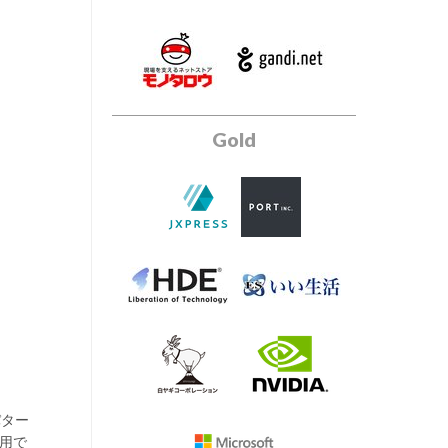
Gold
パター
応用で