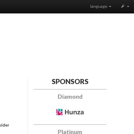
language
SPONSORS
Diamond
sider
Platinum