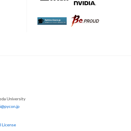
eda University
6@pycon.jp
l License