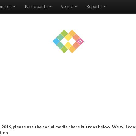
onsors
Participants
Venue
Reports
P 2016, please use the social media share buttons below. We will con
tion.