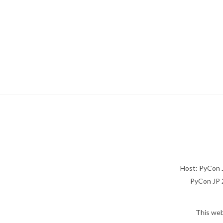
Host: PyCon 
PyCon JP 2
This web