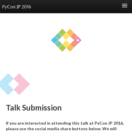
language
About
Events
Speakers
Sponsors
Participants
Venue
Talk Submission
Reports
If you are interested in attending this talk at PyCon JP 2016,
please use the social media share buttons below. We will