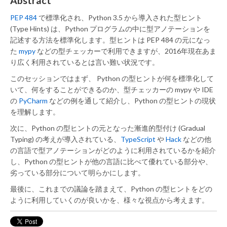
Abstract
PEP 484
で標準化され、Python 3.5 から導入された型ヒント
(Type Hints) は、Python プログラムの中に型アノテーションを
記述する方法を標準化します。型ヒントは PEP 484 の元になっ
た
mypy
などの型チェッカーで利用できますが、2016年現在あま
り広く利用されているとは言い難い状況です。
このセッションではまず、 Python の型ヒントが何を標準化して
いて、何をすることができるのか、型チェッカーの mypy や IDE
の
PyCharm
などの例を通して紹介し、Python の型ヒントの現状
を理解します。
次に、Python の型ヒントの元となった漸進的型付け (Gradual
Typing) の考えが導入されている、
TypeScript
や
Hack
などの他
の言語で型アノテーションがどのように利用されているかを紹介
し、Python の型ヒントが他の言語に比べて優れている部分や、
劣っている部分について明らかにします。
最後に、これまでの議論を踏まえて、Python の型ヒントをどの
ように利用していくのが良いかを、様々な視点から考えます。