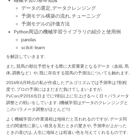
データの選定, データクレンジング
予測モデル構築の流れ, チューニング
予測モデルの評価方法
Python周辺の機械学習ライブラリの紹介と使用例
pandas
scikit-learn
を解説していきます.
また, 競馬の順位予想をする際に大変重要となるデータ（血統, 馬
体, 調教など）や, 既に存在する競馬の予測法についても触れます.
2016年6月時点の私が作成したアルゴリズムでは予測率は7割程
度で, プロの予測にはまだまだ負けてしまいますが,
PyConJP2016当日までに9割以上に引上げるべく日々パラメータ
調整との戦いをしています. (機械学習はデータのクレンジングと
このパラメータ調整がほとんど!!)
よく機械学習の作業過程は地味だと言われるのですが, データ同
士の関連性に新しい発見を見たときの驚きや, 予測率が上がった
ときの喜びは, 人生に地味とは程遠い色を与えてくれるものです.