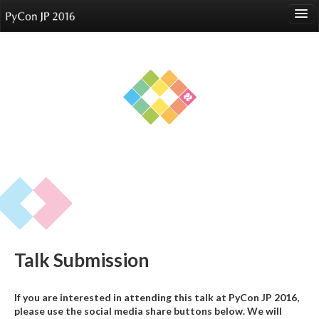
language
About
Events
Speakers
Sponsors
Participants
Venue
Talk Submission
Reports
If you are interested in attending this talk at PyCon JP 2016,
please use the social media share buttons below. We will