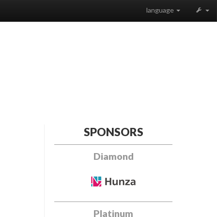
language
SPONSORS
Diamond
Platinum