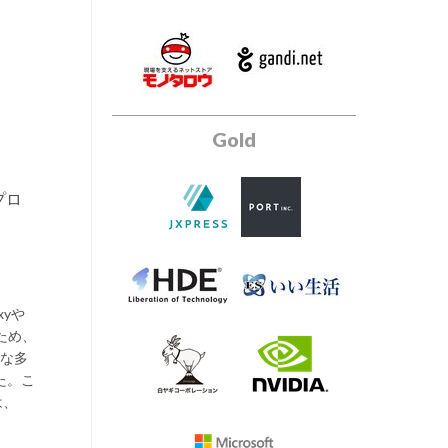
Gold
プロ
xyや
ため、
うな多
た。こ
は、