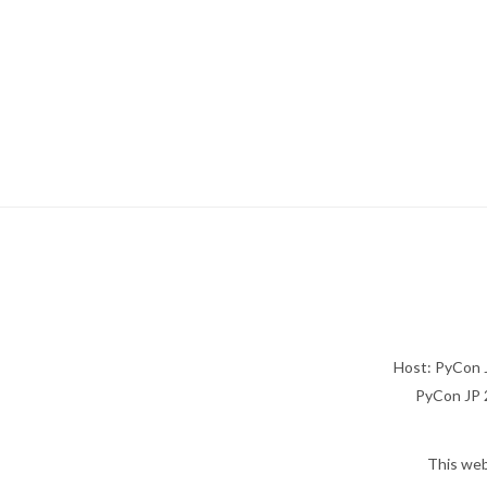
Host: PyCon 
PyCon JP 2
This web