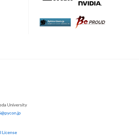
eda University
6@pycon.jp
l License