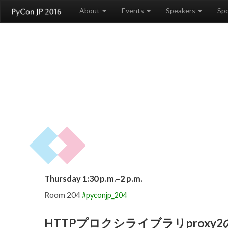
About
Events
Speakers
Sp
Thursday 1:30 p.m.–2 p.m.
Room 204
#pyconjp_204
HTTPプロクシライブラリproxy