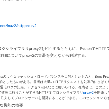
.net/inaz2/httpproxy2
ロクシライブラリproxy2を紹介するとともに、PythonでHTTP
詳細についてproxy2の実装を交えながら解説する。
inxのようなキャッシュ・ロードバランスを目的としたものと、Burp Pro
えを目的としたものがある。前者は大量のHTTPリクエストを効率的にさばく
や通信ログの記録、アクセス制限などに用いられる。発表者は、このよ
で柔軟に行うことができるHTTP(S)プロクシライブラリ
proxy2
を開発し
に注力してプロクシサーバを開発することができる。このセッションで
まな機能の概要