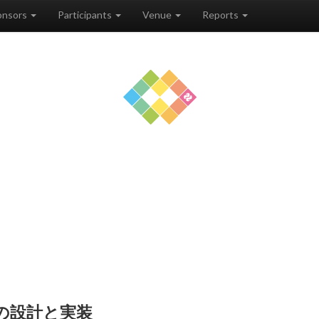
onsors
Participants
Venue
Reports
2の設計と実装