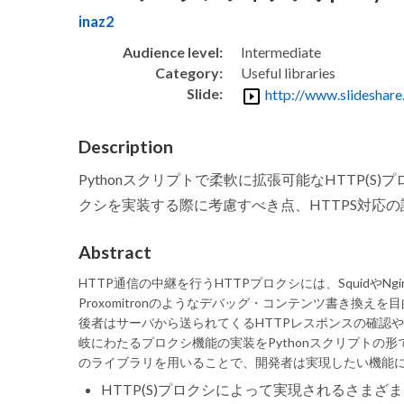
inaz2
Audience level:
Intermediate
Category:
Useful libraries
Slide:
http://www.slideshare
Description
Pythonスクリプトで柔軟に拡張可能なHTTP(S)プ
クシを実装する際に考慮すべき点、HTTPS対応の
Abstract
HTTP通信の中継を行うHTTPプロクシには、SquidやNg
Proxomitronのようなデバッグ・コンテンツ書き換
後者はサーバから送られてくるHTTPレスポンスの確認
岐にわたるプロクシ機能の実装をPythonスクリプトの形
のライブラリを用いることで、開発者は実現したい機能
HTTP(S)プロクシによって実現されるさまざ