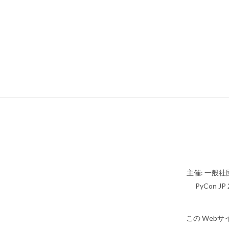
主催: 一般社団
PyCon JP 2
この Webサ