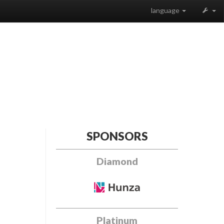
language
SPONSORS
Diamond
Platinum