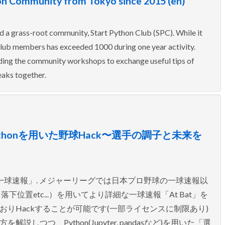
on Community from Tokyo since 2015 (en)
d a grass-root community, Start Python Club (SPC). While it
lub members has exceeded 1000 during one year activity.
ending the community workshops to exchange useful tips of
eaks together.
honを用いた野球Hack〜選手の調子と未来を
一球速報」. メジャーリーグでは日本プロ野球の一球速報以
置etc...）を用いてより詳細な一球速報「At Bat」を
ておりHackすることが可能です(一部ライセンスに制限あり)
しつつ、Python(Jupyter, pandasなど)を用いた「選