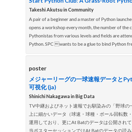
Start Python Club: A Grass-Root Pyth
Takeshi Akutsu in
Community
A pair of a beginner and a master of Python launche
opens a workshop every month, the number of the c
Pythonistas from various levels and fields are att
Python. SPC wants to be a glue to bind Python fr
poster
メジャーリーグの一球速報データとPyt
可視化 (ja)
Shinichi Nakagawa in
Big Data
TV中継およびネット速報でお馴染みの「野球の
上に細かいデータ（球速・球種・ボール回転数・落下位
運用しており、更にAt Batのデータは公開され
当ポスターセッションではAt Batのデータの読み方を解説