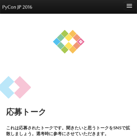
language
About
Events
Speakers
Sponsors
Participants
Venue
応募トーク
Reports
これは応募されたトークです。聞きたいと思うトークをSNSで拡
散しましょう。選考時に参考にさせていただきます。