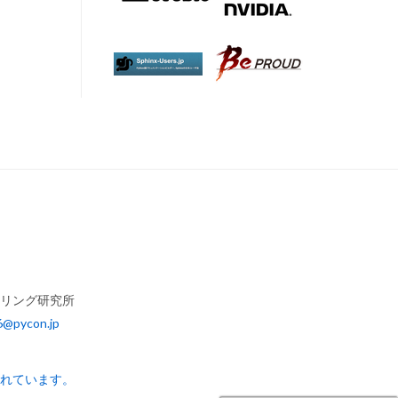
アリング研究所
6@pycon.jp
されています。