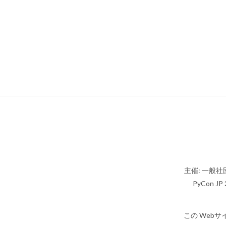
主催: 一般社団
PyCon JP 2
この Webサ