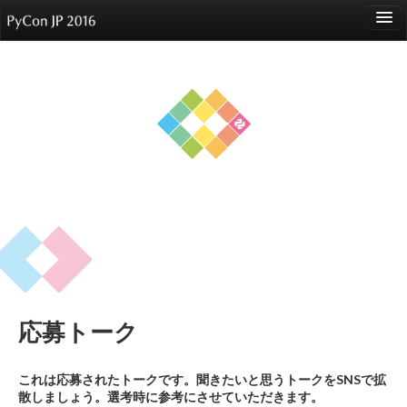
language
About
Events
Speakers
Sponsors
Participants
Venue
応募トーク
Reports
これは応募されたトークです。聞きたいと思うトークをSNSで拡
散しましょう。選考時に参考にさせていただきます。