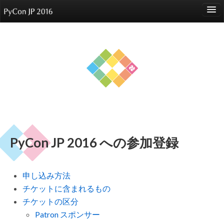
language
About
Events
Speakers
Sponsors
PyCon JP 2016 への参加登録
Participants
Venue
申し込み方法
Reports
チケットに含まれるもの
チケットの区分
Patron スポンサー