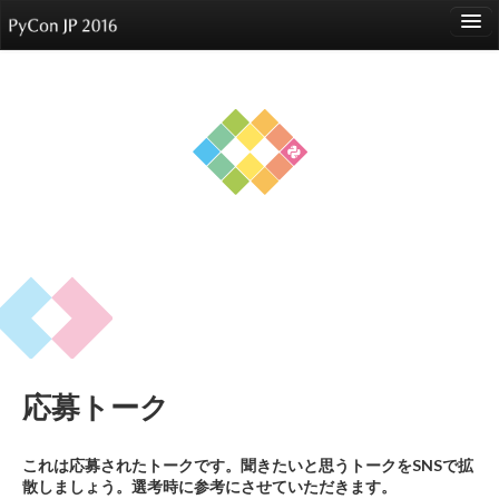
language
About
Events
Speakers
Sponsors
Participants
Venue
応募トーク
Reports
これは応募されたトークです。聞きたいと思うトークをSNSで拡
散しましょう。選考時に参考にさせていただきます。