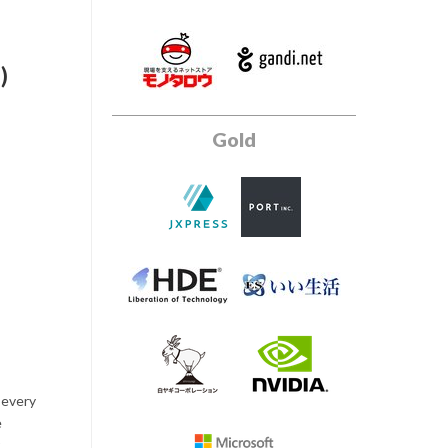
)
Gold
 every
e
.