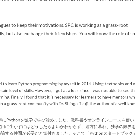
eagues to keep their motivations. SPC is working as a grass-root
s, but also exchange their friendships. You will know the role of s
ed to learn Python programming by myself in 2014. Using textbooks and o
ain level of skills. However, I got at a loss since I was not able to see t
earning. Finally I found that it is necessary for learners to have mentors w
h a grass-root community with Dr. Shingo Tsuji, the author of a well-kn
年にPythonを独学で学び始めました。教科書やオンラインコースを使い
実用に生かすにはどうしたらよいかわからず、途方に暮れ、独学の限界
論する仲間が必要だと気付きました。そこで「Pythonスタートブック