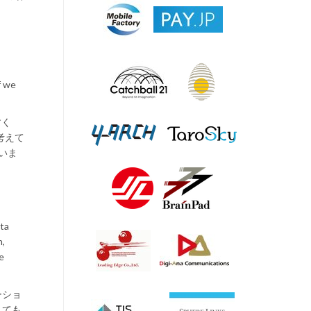
f we
すく
考えて
いま
ata
n,
e
ーショ
しても