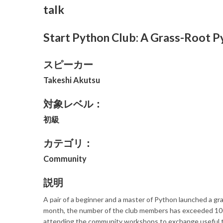
talk
Start Python Club: A Grass-Root 
スピーカー
Takeshi Akutsu
対象レベル：
初級
カテゴリ：
Community
説明
A pair of a beginner and a master of Python launched a g
month, the number of the club members has exceeded 1000 
attending the community workshops to exchange useful ti