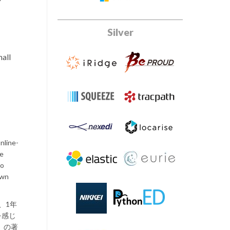
Silver
mall
nline-
he
ho
own
、1年
を感じ
」の著