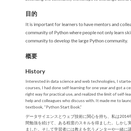
目的
It is important for learners to have mentors and coll
community of Python where people not only learn skill
community to develop the large Python community.
概要
History
Interested in data science and web technologies, I start
courses, I had done self-learning for one year and got a cert
right way for practical use, and realized the limit of self-l
help and colleagues who discuss with. It made me to launc
textbook, “Python Start Book.”
データサイエンスとウェブ技術に関心を持ち、私は2014
間勉強を続けて、ある程度のスキルを得ました。しかし
ました。そして学習者には教えを乞うメンターや一緒に議