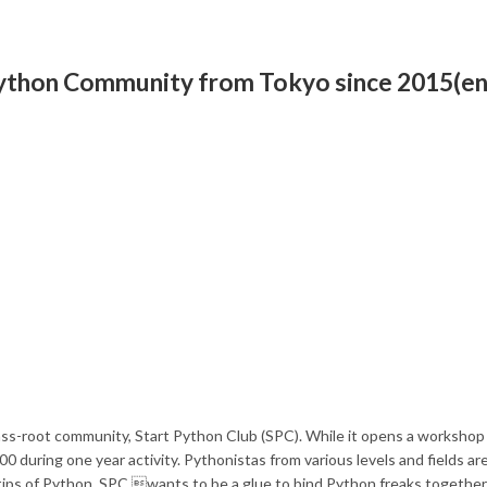
Python Community from Tokyo since 2015(en
rass-root community, Start Python Club (SPC). While it opens a workshop
during one year activity. Pythonistas from various levels and fields ar
ps of Python. SPC wants to be a glue to bind Python freaks together