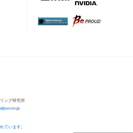
アリング研究所
6@pycon.jp
されています。