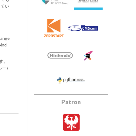
してい
change
bind
す。
ルー）
Patron