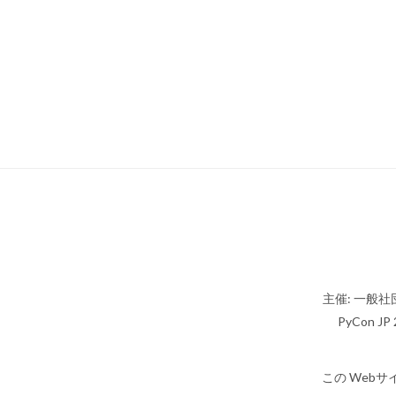
主催: 一般社団
PyCon JP 2
この Webサ