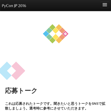
language
About
Events
Speakers
Sponsors
Participants
Venue
応募トーク
Reports
これは応募されたトークです。聞きたいと思うトークをSNSで拡
散しましょう。選考時に参考にさせていただきます。