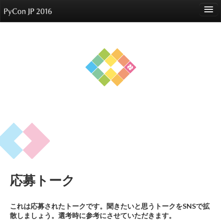
language
About
Events
Speakers
Sponsors
Participants
Venue
応募トーク
Reports
これは応募されたトークです。聞きたいと思うトークをSNSで拡
散しましょう。選考時に参考にさせていただきます。