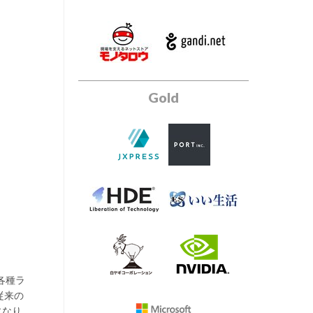
Gold
た各種ラ
従来の
になり