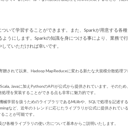
い方について学習することができます。また、Sparkが用意する各
も学べるようにします。Sparkの知識を身につける事により、業務で
やしていただければ幸いです。
undationに寄贈されて以来、Hadoop MapReduceに変わる新たな大規模分散処理
ala, Javaに加えPythonのAPIが公式から提供されています。そのため、
分散処理を実装することができる点も非常に魅力的です。
る機械学習を扱うためのライブラリであるMLlibや、SQLで処理を記述す
Streamingなど、近年のトレンドに応じたライブラリが公式に提供されてい
することが可能です。
rkの使い方及び各種ライブラリの使い方について基本からご説明いたします。