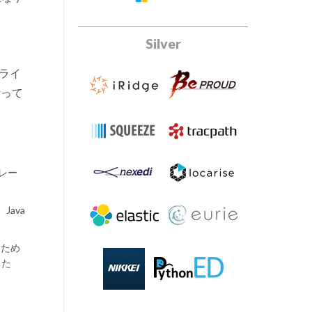
Silver
種ライ
行って
フレー
Java
るため
るた