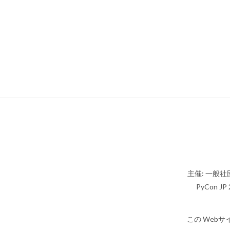
主催: 一般社団
PyCon JP 2
この Webサ