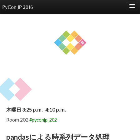
language
About
Events
Speakers
Sponsors
Participants
Venue
木曜日 3:25 p.m.–4:10 p.m.
Reports
Room 202
#pyconjp_202
pandasによる時系列データ処理