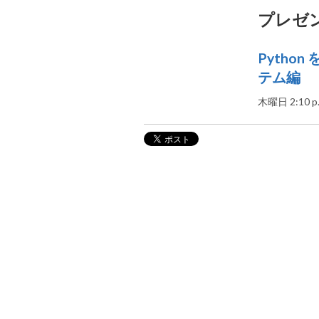
プレゼ
Pytho
テム編
木曜日 2:10 p.m