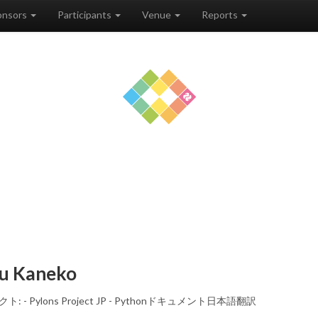
onsors
Participants
Venue
Reports
u Kaneko
 - Pylons Project JP - Pythonドキュメント日本語翻訳