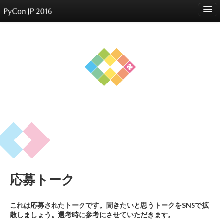
language
About
Events
Speakers
Sponsors
Participants
Venue
応募トーク
Reports
これは応募されたトークです。聞きたいと思うトークをSNSで拡
散しましょう。選考時に参考にさせていただきます。