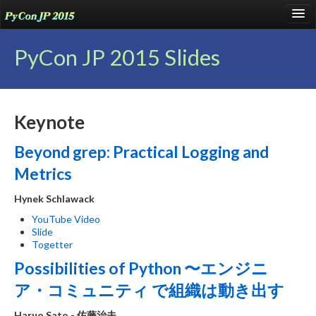
language
PyCon JP 2015 Slides
About
Keynote
Talks
Beyond grep: Practical Logging and
Events
Metrics
Sponsors
Hynek Schlawack
Participants
YouTube Video
Slide
Venue
Togetter
Blog
Possibilities of Python 〜エンジニ
ア・コミュニティ で組織は動き出す
Reports
Haruo Sato - 佐藤治夫