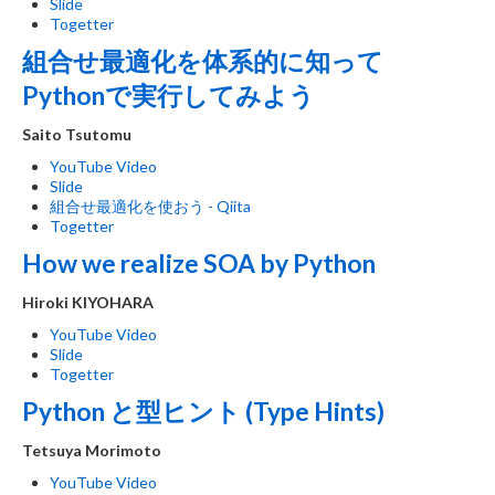
Slide
Togetter
組合せ最適化を体系的に知って
Pythonで実行してみよう
Saito Tsutomu
YouTube Video
Slide
組合せ最適化を使おう - Qiita
Togetter
How we realize SOA by Python
Hiroki KIYOHARA
YouTube Video
Slide
Togetter
Python と型ヒント (Type Hints)
Tetsuya Morimoto
YouTube Video