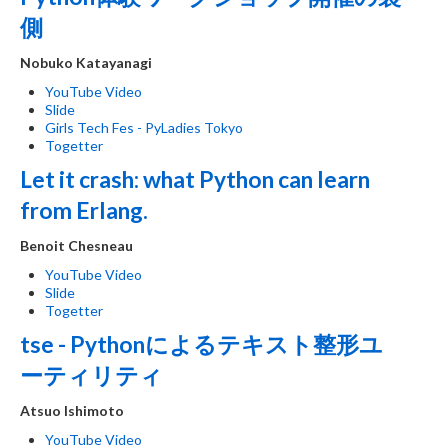
側
Nobuko Katayanagi
YouTube Video
Slide
Girls Tech Fes - PyLadies Tokyo
Togetter
Let it crash: what Python can learn
from Erlang.
Benoit Chesneau
YouTube Video
Slide
Togetter
tse - Pythonによるテキスト整形ユ
ーティリティ
Atsuo Ishimoto
YouTube Video