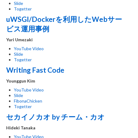
Slide
Togetter
uWSGI/Dockerを利用したWebサー
ビス運用事例
Yuri Umezaki
YouTube Video
Slide
Togetter
Writing Fast Code
Younggun Kim
YouTube Video
Slide
FibonaChicken
Togetter
セカイノカオ by チーム・カオ
Hideki Tanaka
YouTube Video